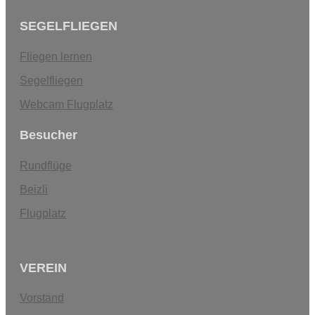
SEGELFLIEGEN
Fliegen lernen
Segelfliegen
Webcam Flugplatz
Besucher
Rundflüge
Beizli
Flugplatz
VEREIN
Vorstand