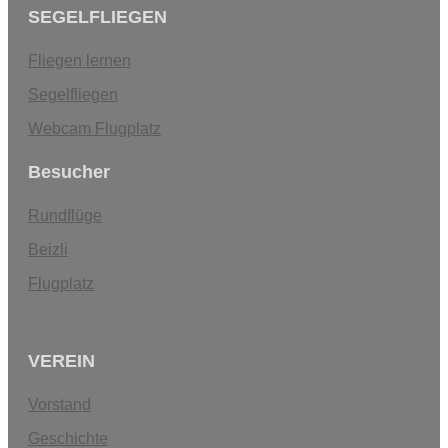
SEGELFLIEGEN
Fliegen lernen
Segelfliegen
Webcam Flugplatz
Besucher
Rundflüge
Beizli
Flugplatz
VEREIN
Vorstand
Geschichte