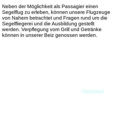
Neben der Möglichkeit als Passagier einen
Segelflug zu erleben, können unsere Flugzeuge
von Nahem betrachtet und Fragen rund um die
Segelfliegerei und die Ausbildung gestellt
werden.
Verpflegung vom Grill und Getränke
können in unserer Beiz genossen werden.
Tickets
Es besteht die Möglichkeit, vor Ort eine begrenzte Anzahl
Flüge zu buchen. Preis pro Flug CHF 50
Sichere Dir Deinen Platz im Cockpit hier:
Vorverkauf
Bedingungen für Passagierflüge:
– Maximalgewicht 100 Kg
– Mindestalter 6 Jahre
– Kinder unter 18 Jahren müssen in Begleitung der Eltern